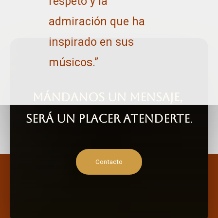
respeto y la
admiración que ha
inspirado en sus
músicos.”
mándanos un mensaje,
será un placer atenderte
.
Contacto