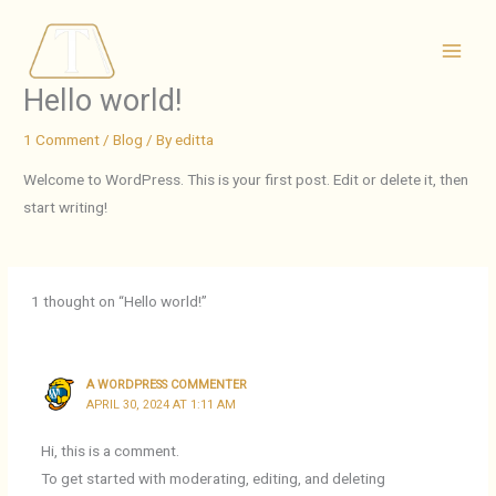
Skip
to
Main
content
Hello world!
Men
1 Comment
/
Blog
/ By
editta
Welcome to WordPress. This is your first post. Edit or delete it, then
start writing!
1 thought on “Hello world!”
A WORDPRESS COMMENTER
APRIL 30, 2024 AT 1:11 AM
Hi, this is a comment.
To get started with moderating, editing, and deleting