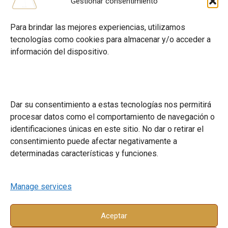
Gestionar consentimiento
Para brindar las mejores experiencias, utilizamos
tecnologías como cookies para almacenar y/o acceder a
información del dispositivo.
Menú
Academia
Clases Magistrales
Programa de Becas
Dar su consentimiento a estas tecnologías nos permitirá
También en
procesar datos como el comportamiento de navegación o
identificaciones únicas en este sitio. No dar o retirar el
YouTube
consentimiento puede afectar negativamente a
Instagram
determinadas características y funciones.
Contacto
+34 605 62 06 82
Manage services
Las Palmas de Gran Canaria, España
Asistencia a estudiantes
academiathv@gmail.com
Cookie Policy (EU)
Teresa Hernández
Aceptar
Academia THV
Contacto